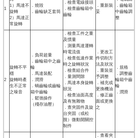
．檢查電線接頭
1）馬達不
．燒毀
．重新裝
．齒輪箱
1
．檢查齒輪箱中
旋轉
．齒輪缺乏套筒
妥
中齒輪調
齒輪
2）馬達正
整
常旋轉
．檢查工件之重
及慣量
．測量馬達運轉
時電流值
．更改工
．負荷超量
．檢查低速作業
件切削方
．齒輪箱中之齒
時之旋轉狀況
法及狀況
旋轉不平
輪
．規格
．檢查組合件
．重裝並
穩
．馬達裝配
．調整齒
．量測間隙
予調整
2
旋轉時產
．潤滑
輪箱中齒
．馬達本身旋轉
．補充或
生不正常
．蝸齒輪或齒輪
輪
狀況
更換機油
之噪音
箱中齒輪
．潤滑
．檢查油面高度
．修正齒
．鬆弛操作
及有無雜物
面或更換
（殘存油壓）
．查夾固件及旋
之
台夾固（或松
脫）微動開關控
制件
．查看夾