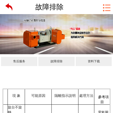
故障排除
售后服务
故障排除
资料下载
現 象
可能原因
隔離指示說明
處理方法
參考項
目
旋台不旋
轉
．電氣圖