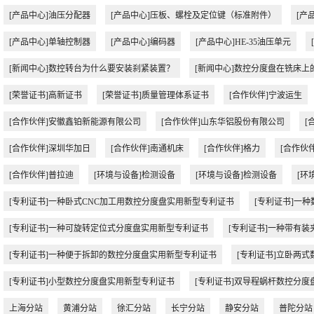
[产品中心]油压分配器
[产品中心]压板、螺栓及定位键（标准附件）
[产
[产品中心]单轴控制器
[产品中心]编码器
[产品中心]HE-35油压单元
[新闻中心]数控转台为什么要安装刹紧装置？
[新闻中心]数控分度盘在铣床上
[荣誉证书]高新证书
[荣誉证书]质量管理体系证书
[合作伙伴]宁波运生
[合作伙伴]安徽鑫铂新能源有限公司
[合作伙伴]山东华铝股份有限公司
[
[合作伙伴]深圳华加日
[合作伙伴]南通机床
[合作伙伴]格力
[合作伙
[合作伙伴]普拉迪
[环境与设备]检测设备
[环境与设备]检测设备
[环
[专利证书]一种卧式CNC加工用数控分度盘实用新型专利证书
[专利证书]一
[专利证书]一种可旋转定位式分度盘实用新型专利证书
[专利证书]一种带有
[专利证书]一种便于拆卸的数控分度盘实用新型专利证书
[专利证书]立卧两
[专利证书]小型数控分度盘实用新型专利证书
[专利证书]双导程蜗杆数控分度
上海分站
黄浦分站
徐汇分站
长宁分站
静安分站
普陀分站